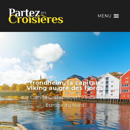
MENU
Trondheim, la capitale
Viking au gré des fjords
par
Camille Griffoulières
|
9 escales en
Europe du Nord