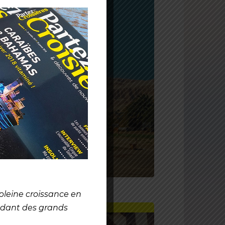
il
pleine croissance en
ndant des grands
Fluvial