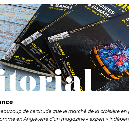
Dossier fluvial
ÉGYPTE
a croisière fluviale est de retour sur le N
Embarquez
ance
eaucoup de certitude que le marché de la croisière en 
comme en Angleterre d’un magazine « expert » indépe