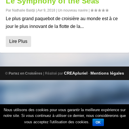
Le Symphony of the Seas
Par
Nathalie Baldji
|
Avr 9, 2018
|
Un nouveau navire
|
Le plus grand paquebot de croisière au monde est à ce
jour le plus innovant de la flotte de la...
Lire Plus
CREApluriel
Mentions légales
©
Partez en Croisières
| Réalisé par
-
Nous utilisons des cookies pour vous garantir la meilleure expérience sur
notre site. Si vous continuez à utiliser ce dernier, nous considérerons que
vous acceptez l'utilisation des cookies.
OK