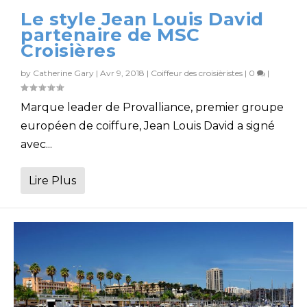
Le style Jean Louis David
partenaire de MSC
Croisières
by
Catherine Gary
|
Avr 9, 2018
|
Coiffeur des croisièristes
|
0
|
Marque leader de Provalliance, premier groupe
européen de coiffure, Jean Louis David a signé
avec...
Lire Plus