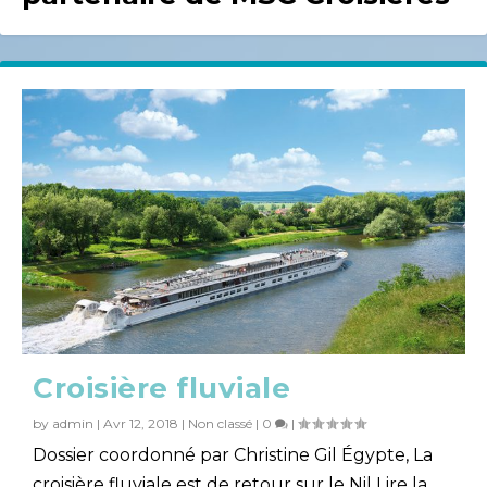
Croisière fluviale
by
admin
|
Avr 12, 2018
|
Non classé
|
0
|
Dossier coordonné par Christine Gil Égypte, La
croisière fluviale est de retour sur le Nil Lire la...