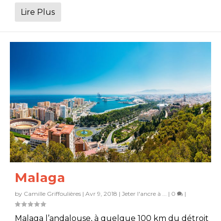
Lire Plus
Malaga
by
Camille Griffoulières
|
Avr 9, 2018
|
Jeter l'ancre à ...
|
0
|
Malaga l’andalouse, à quelque 100 km du détroit