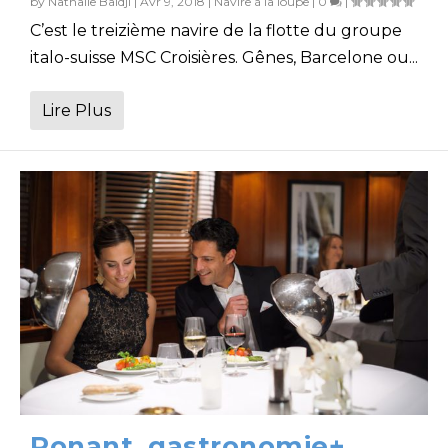
by
Nathalie Baldji
|
Avr 9, 2018
|
Navire à la loupe
|
0
|
C’est le treizième navire de la flotte du groupe
italo-suisse MSC Croisières. Gênes, Barcelone ou...
Lire Plus
Ponant, gastronomie+