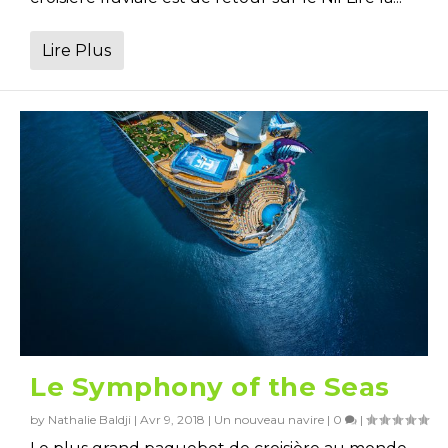
Lire Plus
Le Symphony of the Seas
by
Nathalie Baldji
|
Avr 9, 2018
|
Un nouveau navire
|
0
|