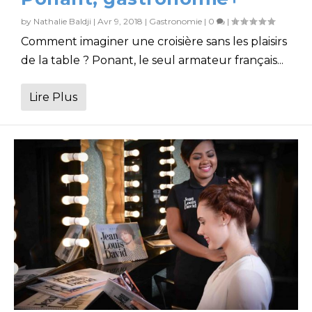
by
Nathalie Baldji
|
Avr 9, 2018
|
Gastronomie
|
0
|
Comment imaginer une croisière sans les plaisirs
de la table ? Ponant, le seul armateur français...
Lire Plus